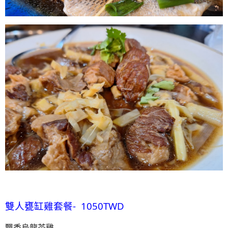
雙人甕缸雞套餐- 1050TWD
飄香烏龍茶雞