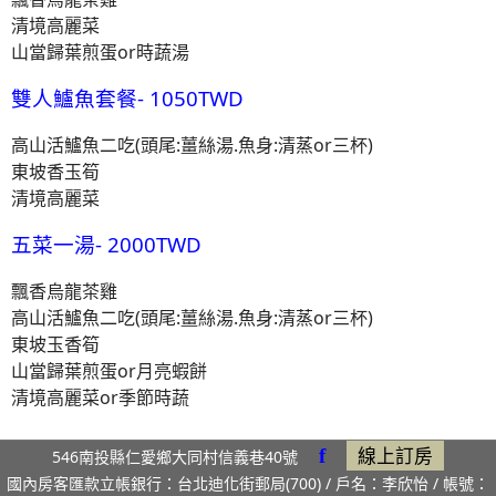
清境高麗菜
山當歸葉煎蛋or時蔬湯
雙人鱸魚套餐- 1050TWD
高山活鱸魚二吃(頭尾:薑絲湯.魚身:清蒸or三杯)
東坡香玉筍
清境高麗菜
五菜一湯- 2000TWD
飄香烏龍茶雞
高山活鱸魚二吃(頭尾:薑絲湯.魚身:清蒸or三杯)
東坡玉香筍
山當歸葉煎蛋or月亮蝦餅
清境高麗菜or季節時蔬
線上訂房
f
546南投縣仁愛鄉大同村信義巷40號
國內房客匯款立帳銀行：台北迪化街郵局(700) / 戶名：李欣怡 / 帳號：