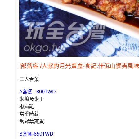
[部落客 /大叔的月光寶盒-食記:佧佤山擺夷風味
二人合菜
A套餐 - 800TWD
米線及米干
椒麻雞
當季時蔬
當歸葉煎蛋
B套餐-850TWD