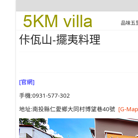
品味五
佧佤山-擺夷料理
[官網]
手機:0931-577-302
地址:南投縣仁愛鄉大同村博望巷40號
[G-Map